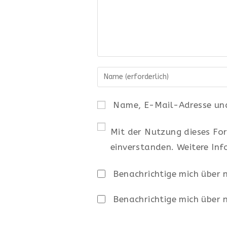
Gib
deinen
Namen
Name, E-Mail-Adresse und
oder
Benutzernamen
Mit der Nutzung dieses For
zum
einverstanden. Weitere Inf
Kommentieren
ein
Benachrichtige mich über
Benachrichtige mich über 