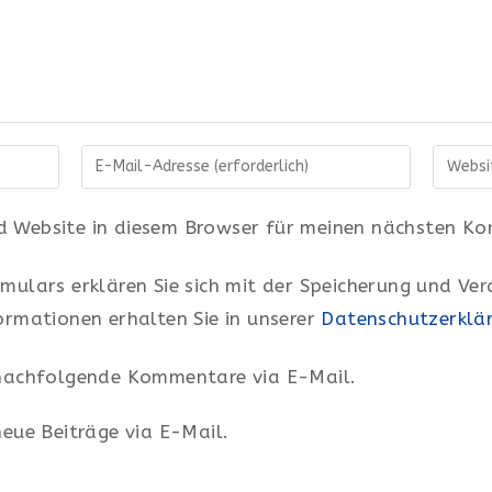
Gib
Gib
deine
deine
E-
Websit
 Website in diesem Browser für meinen nächsten Ko
Mail-
URL
Adresse
ein
mulars erklären Sie sich mit der Speicherung und Ve
zum
(option
ormationen erhalten Sie in unserer
Datenschutzerklä
Kommentieren
ein
 nachfolgende Kommentare via E-Mail.
neue Beiträge via E-Mail.