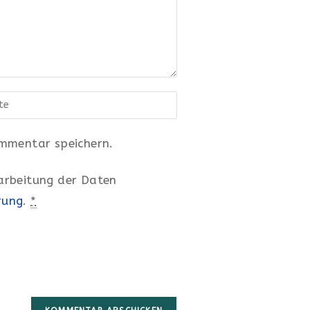
e-
mmentar speichern.
rarbeitung der Daten
al)
rung
.
*