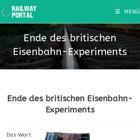
Zum
MENÜ
Inhalt
springen
Ende des britischen
Eisenbahn-Experiments
Ende des britischen Eisenbahn-
Experiments
Das Wort