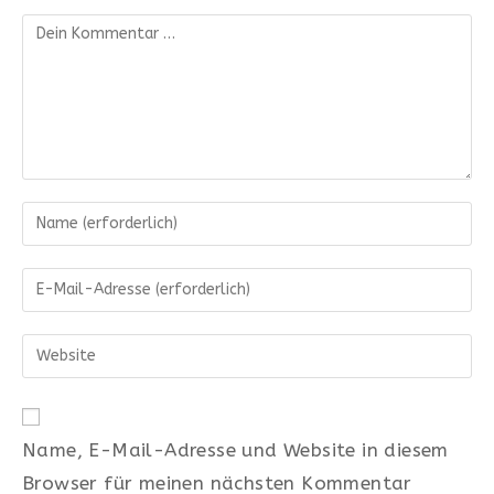
Kommentar
Gib
deinen
Namen
Gib
oder
deine
Benutzernamen
E-
Gib
zum
Mail-
deine
Kommentieren
Adresse
Website-
ein
zum
URL
Kommentieren
Name, E-Mail-Adresse und Website in diesem
ein
ein
Browser für meinen nächsten Kommentar
(optional)