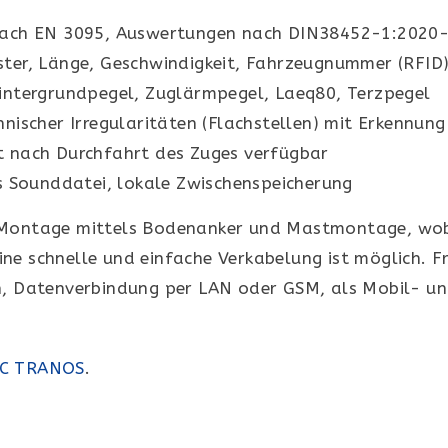
nach EN 3095, Auswertungen nach DIN38452-1:2020
ter, Länge, Geschwindigkeit, Fahrzeugnummer (RFID
intergrundpegel, Zuglärmpegel, Laeq80, Terzpegel
nischer Irregularitäten (Flachstellen) mit Erkennun
 nach Durchfahrt des Zuges verfügbar
s Sounddatei, lokale Zwischenspeicherung
e Montage mittels Bodenanker und Mastmontage, wobe
ne schnelle und einfache Verkabelung ist möglich. F
on, Datenverbindung per LAN oder GSM, als Mobil- un
SC TRANOS
.